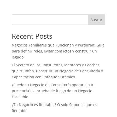
c
i
n
a
a
i
e
t
k
t
i
n
b
t
e
s
l
t
o
e
d
A
Buscar
o
r
I
p
k
n
p
Recent Posts
Negocios Familiares que Funcionan y Perduran: Guía
para definir roles, evitar conflictos y construir un
legado.
El Secreto de los Consultores, Mentores y Coaches
que triunfan. Construir un Negocio de Consultoría y
Capacitación con Enfoque Sistémico.
¿Puede tu Negocio de Consultoría operar sin tu
presencia? La prueba de fuego de un Negocio
Escalable.
¿Tu Negocio es Rentable? O solo Supones que es
Rentable