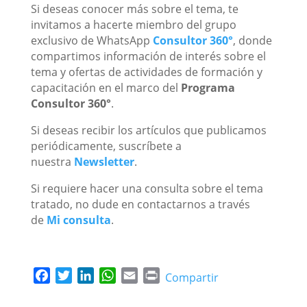
Si deseas conocer más sobre el tema, te
invitamos a hacerte miembro del grupo
exclusivo de WhatsApp
Consultor 360°
, donde
compartimos información de interés sobre el
tema y ofertas de actividades de formación y
capacitación en el marco del
Programa
Consultor 360°
.
Si deseas recibir los artículos que publicamos
periódicamente, suscríbete a
nuestra
Newsletter
.
Si requiere hacer una consulta sobre el tema
tratado, no dude en contactarnos a través
de
Mi consulta
.
F
T
L
W
E
P
Compartir
a
w
i
h
m
r