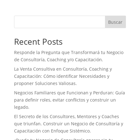
e
t
k
t
i
n
b
t
e
s
l
t
o
e
d
A
Buscar
o
r
I
p
k
n
p
Recent Posts
Responde la Pregunta que Transformará tu Negocio
de Consultoría, Coaching y/o Capacitación.
La Venta Consultiva en Consultoría, Coaching y
Capacitación: Cómo identificar Necesidades y
proponer Soluciones Valiosas.
Negocios Familiares que Funcionan y Perduran: Guía
para definir roles, evitar conflictos y construir un
legado.
El Secreto de los Consultores, Mentores y Coaches
que triunfan. Construir un Negocio de Consultoría y
Capacitación con Enfoque Sistémico.