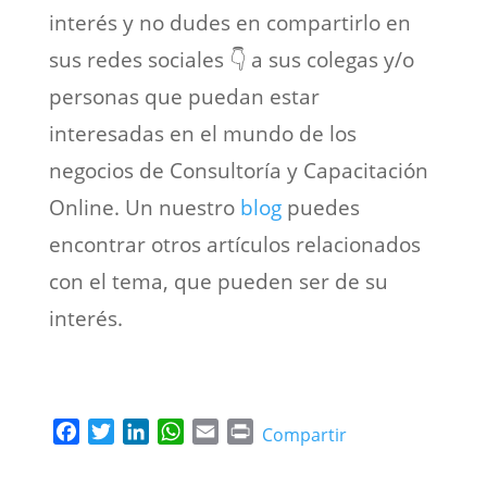
interés y no dudes en compartirlo en
sus redes sociales 👇 a sus colegas y/o
personas que puedan estar
interesadas en el mundo de los
negocios de Consultoría y Capacitación
Online. Un nuestro
blog
puedes
encontrar otros artículos relacionados
con el tema, que pueden ser de su
interés.
F
T
L
W
E
P
Compartir
a
w
i
h
m
r
c
i
n
a
a
i