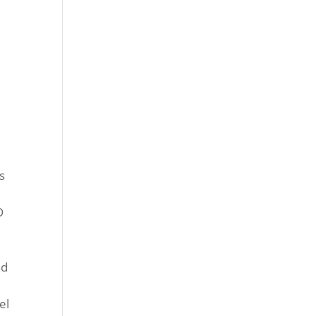
s
O
ad
el