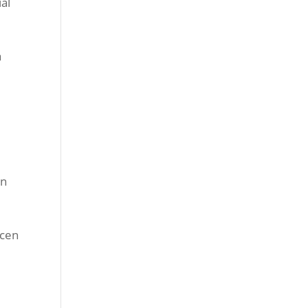
al
a
en
ecen