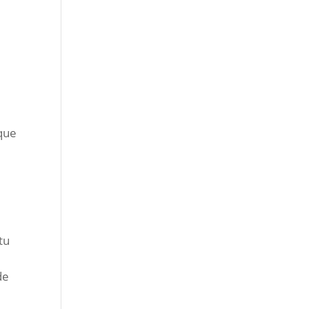
 que
tu
de