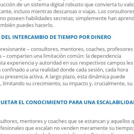
trucción de un sistema digital robusto que convierta tu vali
tante, incluso mientras descansas o viajas. Los consultore
ra no poseen habilidades secretas; simplemente han apren
 también puedes hacerlo.
A DEL INTERCAMBIO DE TIEMPO POR DINERO
resionante – consultores, mentores, coaches, profesores
es – comparten una limitación común: la dependencia
sta experiencia y autoridad en sus respectivos campos les
n confinado a una realidad donde cada sesión, cada hora
su presencia activa. A largo plazo, esta dinámica puede
 limitando su crecimiento, su impacto y, crucialmente, su
AQUETAR EL CONOCIMIENTO PARA UNA ESCALABILID
sultores, mentores y coaches que se estancan y aquellos 
rofesionales que escalan no venden meramente su tiempo