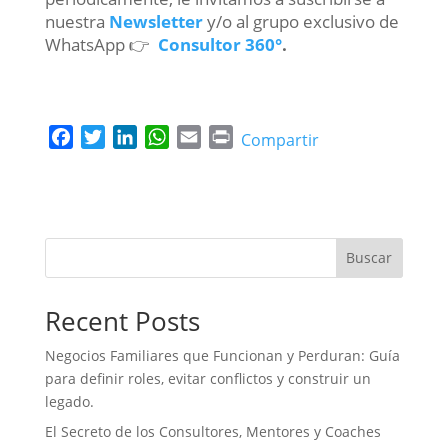
nuestra
Newsletter
y/o al grupo exclusivo de
WhatsApp 👉
Consultor 360°
.
F
T
L
W
E
P
Compartir
a
w
i
h
m
r
c
i
n
a
a
i
e
t
k
t
i
n
b
t
e
s
l
t
o
e
d
A
Buscar
o
r
I
p
k
n
p
Recent Posts
Negocios Familiares que Funcionan y Perduran: Guía
para definir roles, evitar conflictos y construir un
legado.
El Secreto de los Consultores, Mentores y Coaches