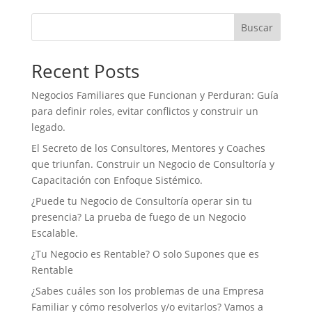
b
t
e
s
l
t
o
e
d
A
Buscar
o
r
I
p
k
n
p
Recent Posts
Negocios Familiares que Funcionan y Perduran: Guía
para definir roles, evitar conflictos y construir un
legado.
El Secreto de los Consultores, Mentores y Coaches
que triunfan. Construir un Negocio de Consultoría y
Capacitación con Enfoque Sistémico.
¿Puede tu Negocio de Consultoría operar sin tu
presencia? La prueba de fuego de un Negocio
Escalable.
¿Tu Negocio es Rentable? O solo Supones que es
Rentable
¿Sabes cuáles son los problemas de una Empresa
Familiar y cómo resolverlos y/o evitarlos? Vamos a