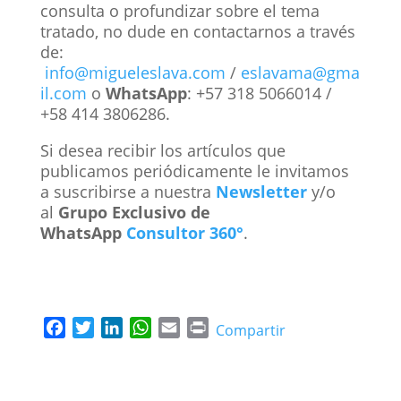
consulta o profundizar sobre el tema
tratado, no dude en contactarnos a través
de:
info@migueleslava.com
/
eslavama@gma
il.com
o
WhatsApp
: +57 318 5066014 /
+58 414 3806286.
Si desea recibir los artículos que
publicamos periódicamente le invitamos
a suscribirse a nuestra
Newsletter
y/o
al
Grupo Exclusivo de
WhatsApp
Consultor 360°
.
F
T
L
W
E
P
Compartir
a
w
i
h
m
r
c
i
n
a
a
i
e
t
k
t
i
n