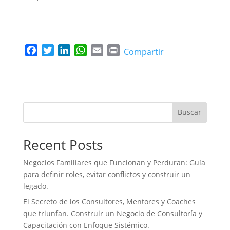
F
T
L
W
E
P
Compartir
a
w
i
h
m
r
c
i
n
a
a
i
e
t
k
t
i
n
b
t
e
s
l
t
o
e
d
A
Buscar
o
r
I
p
k
n
p
Recent Posts
Negocios Familiares que Funcionan y Perduran: Guía
para definir roles, evitar conflictos y construir un
legado.
El Secreto de los Consultores, Mentores y Coaches
que triunfan. Construir un Negocio de Consultoría y
Capacitación con Enfoque Sistémico.