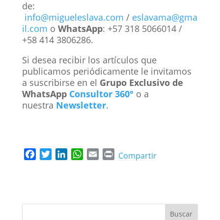
de:
info@migueleslava.com
/
eslavama@gma
il.com
o
WhatsApp
: +57 318 5066014 /
+58 414 3806286.
Si desea recibir los artículos que
publicamos periódicamente le invitamos
a suscribirse en el
Grupo Exclusivo de
WhatsApp
Consultor 360°
o a
nuestra
Newsletter
.
F
T
L
W
E
P
Compartir
a
w
i
h
m
r
c
i
n
a
a
i
e
t
k
t
i
n
b
t
e
s
l
t
o
e
d
A
Buscar