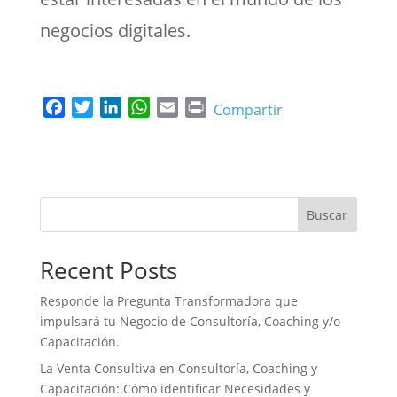
negocios digitales.
F
T
L
W
E
P
Compartir
a
w
i
h
m
r
c
i
n
a
a
i
e
t
k
t
i
n
b
t
e
s
l
t
o
e
d
A
Buscar
o
r
I
p
k
n
p
Recent Posts
Responde la Pregunta Transformadora que
impulsará tu Negocio de Consultoría, Coaching y/o
Capacitación.
La Venta Consultiva en Consultoría, Coaching y
Capacitación: Cómo identificar Necesidades y