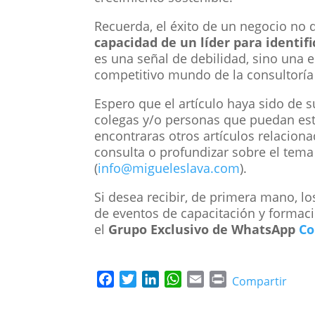
Recuerda, el éxito de un negocio no 
capacidad de un líder para identif
es una señal de debilidad, sino una es
competitivo mundo de la consultoría 
Espero que el artículo haya sido de su
colegas y/o personas que puedan esta
encontraras otros artículos relaciona
consulta o profundizar sobre el tema
(
info@migueleslava.com
).
Si desea recibir, de primera mano, l
de eventos de capacitación y formaci
el
Grupo Exclusivo de WhatsApp
Co
F
T
L
W
E
P
Compartir
a
w
i
h
m
r
c
i
n
a
a
i