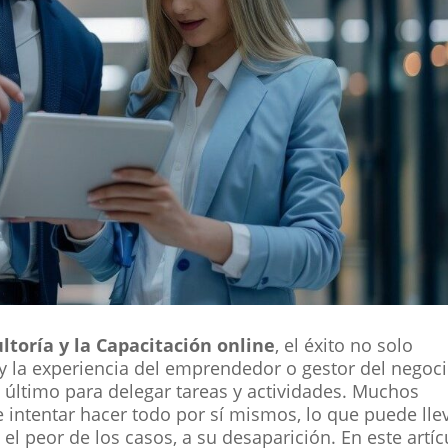
ltoría y la Capacitación online
, el éxito no solo
y la experiencia del emprendedor o gestor del negoci
 último para delegar tareas y actividades. Muchos
intentar hacer todo por sí mismos, lo que puede lle
el peor de los casos, a su desaparición. En este artíc