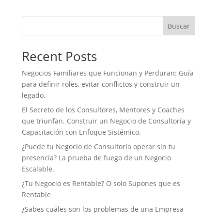
e
t
k
t
i
n
b
t
e
s
l
t
o
e
d
A
Buscar
o
r
I
p
k
n
p
Recent Posts
Negocios Familiares que Funcionan y Perduran: Guía
para definir roles, evitar conflictos y construir un
legado.
El Secreto de los Consultores, Mentores y Coaches
que triunfan. Construir un Negocio de Consultoría y
Capacitación con Enfoque Sistémico.
¿Puede tu Negocio de Consultoría operar sin tu
presencia? La prueba de fuego de un Negocio
Escalable.
¿Tu Negocio es Rentable? O solo Supones que es
Rentable
¿Sabes cuáles son los problemas de una Empresa