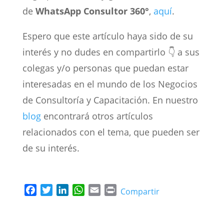
de
WhatsApp Consultor 360°
,
aquí
.
Espero que este artículo haya sido de su
interés y no dudes en compartirlo 👇 a sus
colegas y/o personas que puedan estar
interesadas en el mundo de los Negocios
de Consultoría y Capacitación. En nuestro
blog
encontrará otros artículos
relacionados con el tema, que pueden ser
de su interés.
F
T
L
W
E
P
Compartir
a
w
i
h
m
r
c
i
n
a
a
i