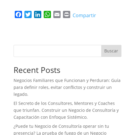
F
T
L
W
E
P
Compartir
a
w
i
h
m
r
c
i
n
a
a
i
e
t
k
t
i
n
b
t
e
s
l
t
o
e
d
A
Buscar
o
r
I
p
k
n
p
Recent Posts
Negocios Familiares que Funcionan y Perduran: Guía
para definir roles, evitar conflictos y construir un
legado.
El Secreto de los Consultores, Mentores y Coaches
que triunfan. Construir un Negocio de Consultoría y
Capacitación con Enfoque Sistémico.
¿Puede tu Negocio de Consultoría operar sin tu
presencia? La prueba de fuego de un Negocio