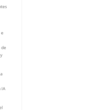
ntes
 e
a de
 y
la
 IA
el