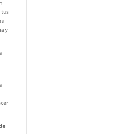
en
 tus
es
ma y
a
a
ecer
de