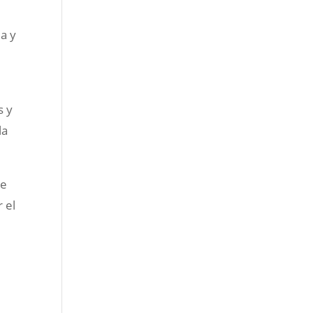
ia y
s y
la
de
 el