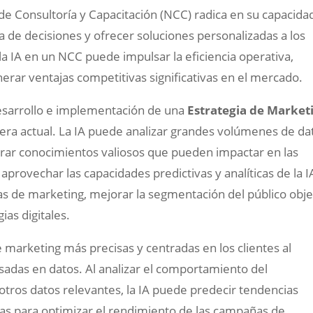
de Consultoría y Capacitación (NCC) radica en su capacida
 de decisiones y ofrecer soluciones personalizadas a los
la IA en un NCC puede impulsar la eficiencia operativa,
nerar ventajas competitivas significativas en el mercado.
, desarrollo e implementación de una
Estrategia de Market
ra actual. La IA puede analizar grandes volúmenes de da
nerar conocimientos valiosos que pueden impactar en las
aprovechar las capacidades predictivas y analíticas de la I
 de marketing, mejorar la segmentación del público obje
ias digitales.
de marketing más precisas y centradas en los clientes al
adas en datos. Al analizar el comportamiento del
 otros datos relevantes, la IA puede predecir tendencias
as para optimizar el rendimiento de las campañas de