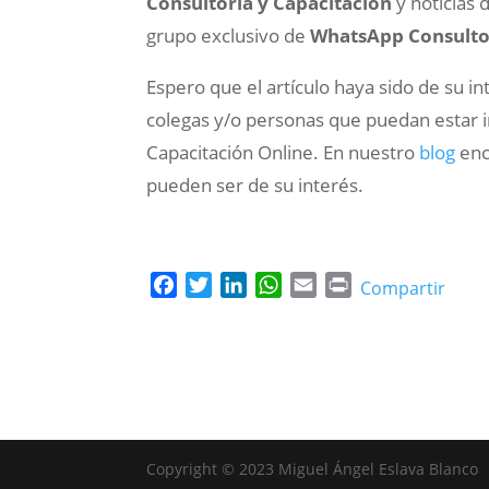
Consultoría y Capacitación
y noticias 
grupo exclusivo de
WhatsApp Consulto
Espero que el artículo haya sido de su in
colegas y/o personas que puedan estar i
Capacitación Online. En nuestro
blog
enc
pueden ser de su interés.
F
T
L
W
E
P
Compartir
a
w
i
h
m
r
c
i
n
a
a
i
e
t
k
t
i
n
b
t
e
s
l
t
o
e
d
A
o
r
I
p
k
n
p
Copyright © 2023 Miguel Ángel Eslava Blanco