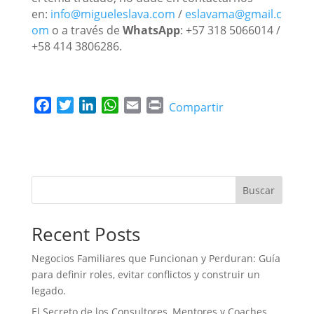
en:
info@migueleslava.com
/
eslavama@gmail.c
om
o a través de
WhatsApp
: +57 318 5066014 /
+58 414 3806286.
F
T
L
W
E
P
Compartir
a
w
i
h
m
r
c
i
n
a
a
i
e
t
k
t
i
n
b
t
e
s
l
t
o
e
d
A
Buscar
o
r
I
p
k
n
p
Recent Posts
Negocios Familiares que Funcionan y Perduran: Guía
para definir roles, evitar conflictos y construir un
legado.
El Secreto de los Consultores, Mentores y Coaches