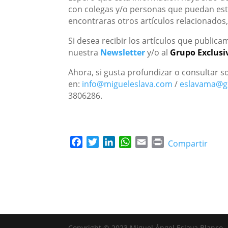
con colegas y/o personas que puedan esta
encontraras otros artículos relacionados,
Si desea recibir los artículos que public
nuestra
Newsletter
y/o al
Grupo Exclus
Ahora, si gusta profundizar o consultar 
en:
info@migueleslava.com
/
eslavama@g
3806286.
F
T
L
W
E
P
Compartir
a
w
i
h
m
r
c
i
n
a
a
i
e
t
k
t
i
n
b
t
e
s
l
t
o
e
d
A
o
r
I
p
k
n
p
Copyright © 2023 Miguel Ángel Eslava Blanco