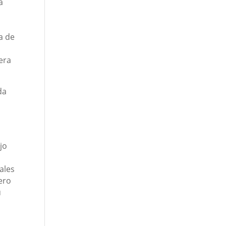
a
a de
era
da
jo
ales
ero
u