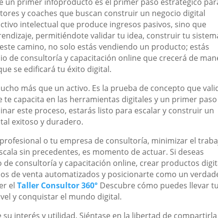
e un primer infoproducto es el primer paso estratégico par
tores y coaches que buscan construir un negocio digital
ctivo intelectual que produce ingresos pasivos, sino que
ndizaje, permitiéndote validar tu idea, construir tu sistem
r este camino, no solo estás vendiendo un producto; estás
io de consultoría y capacitación online que crecerá de man
ue se edificará tu éxito digital.
ucho más que un activo. Es la prueba de concepto que vali
 te capacita en las herramientas digitales y un primer paso
inar este proceso, estarás listo para escalar y construir un
tal exitoso y duradero.
 profesional o tu empresa de consultoría, minimizar el traba
scala sin precedentes, es momento de actuar. Si deseas
 de consultoría y capacitación online, crear productos digit
dos de venta automatizados y posicionarte como un verdad
er el
Taller Consultor 360°
Descubre cómo puedes llevar t
vel y conquistar el mundo digital.
u interés y utilidad. Siéntase en la libertad de compartirla