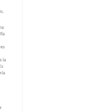
o
o,
na
fía
res
s la
Es
ría
a