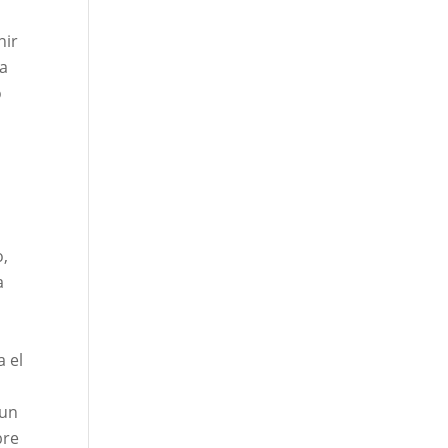
nir
ía
o
o,
a
a el
 un
bre