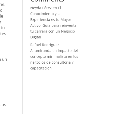
ne.
Neyda Pérez
en
El
o,
Conocimiento y la
de
Experiencia es tu Mayor
o
Activo. Guía para reinventar
 tu
tu carrera con un Negocio
ntes
Digital
Rafael Rodriguez
Altamiranda
en
Impacto del
concepto minimalista en los
a un
negocios de consultoría y
capacitación
upos