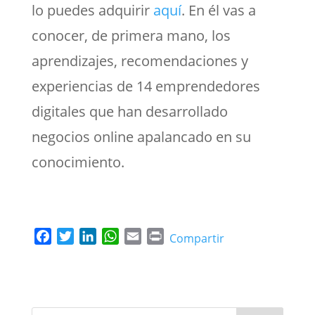
lo puedes adquirir
aquí
. En él vas a
conocer, de primera mano, los
aprendizajes, recomendaciones y
experiencias de 14 emprendedores
digitales que han desarrollado
negocios online apalancado en su
conocimiento.
F
T
L
W
E
P
Compartir
a
w
i
h
m
r
c
i
n
a
a
i
e
t
k
t
i
n
b
t
e
s
l
t