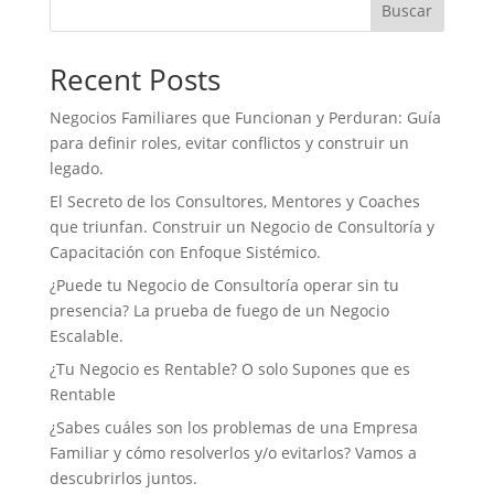
o
e
d
A
Buscar
o
r
I
p
k
n
p
Recent Posts
Negocios Familiares que Funcionan y Perduran: Guía
para definir roles, evitar conflictos y construir un
legado.
El Secreto de los Consultores, Mentores y Coaches
que triunfan. Construir un Negocio de Consultoría y
Capacitación con Enfoque Sistémico.
¿Puede tu Negocio de Consultoría operar sin tu
presencia? La prueba de fuego de un Negocio
Escalable.
¿Tu Negocio es Rentable? O solo Supones que es
Rentable
¿Sabes cuáles son los problemas de una Empresa
Familiar y cómo resolverlos y/o evitarlos? Vamos a
descubrirlos juntos.