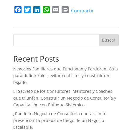
F
T
L
W
E
P
Compartir
a
w
i
h
m
r
c
i
n
a
a
i
e
t
k
t
i
n
b
t
e
s
l
t
Buscar
o
e
d
A
o
r
I
p
Recent Posts
k
n
p
Negocios Familiares que Funcionan y Perduran: Guía
para definir roles, evitar conflictos y construir un
legado.
El Secreto de los Consultores, Mentores y Coaches
que triunfan. Construir un Negocio de Consultoría y
Capacitación con Enfoque Sistémico.
¿Puede tu Negocio de Consultoría operar sin tu
presencia? La prueba de fuego de un Negocio
Escalable.