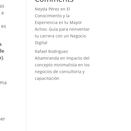
ias
Neyda Pérez
en
El
 a
Conocimiento y la
Experiencia es tu Mayor
 es
Activo. Guía para reinventar
tu carrera con un Negocio
Digital
a
de
Rafael Rodriguez
m)
.
Altamiranda
en
Impacto del
concepto minimalista en los
negocios de consultoría y
capacitación
tema
aer