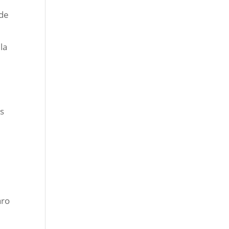
 de
la
os
aro