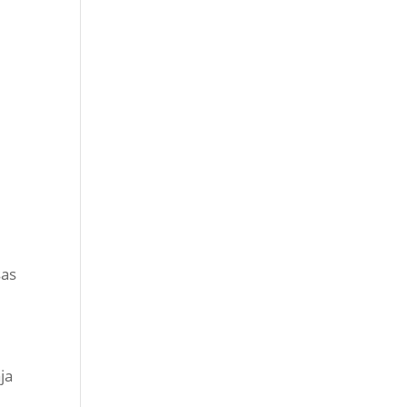
sas
ja