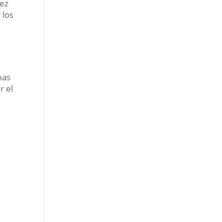
vez
 los
mas
r el