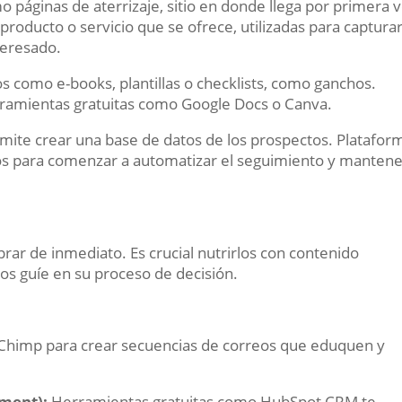
páginas de aterrizaje, sitio en donde llega por primera 
roducto o servicio que se ofrece, utilizadas para capturar
teresado.
s como e-books, plantillas o checklists, como ganchos.
ramientas gratuitas como Google Docs o Canva.
mite crear una base de datos de los prospectos. Platafor
s para comenzar a automatizar el seguimiento y mantene
prar de inmediato. Es crucial nutrirlos con contenido
los guíe en su proceso de decisión.
lChimp para crear secuencias de correos que eduquen y
ment):
Herramientas gratuitas como HubSpot CRM te