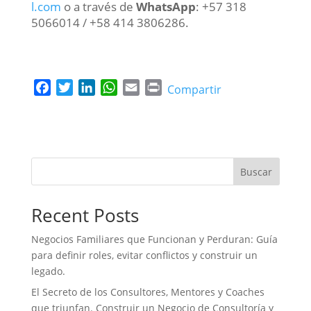
l.com
o a través de
WhatsApp
: +57 318
5066014 / +58 414 3806286.
F
T
L
W
E
P
Compartir
a
w
i
h
m
r
c
i
n
a
a
i
e
t
k
t
i
n
b
t
e
s
l
t
o
e
d
A
Buscar
o
r
I
p
k
n
p
Recent Posts
Negocios Familiares que Funcionan y Perduran: Guía
para definir roles, evitar conflictos y construir un
legado.
El Secreto de los Consultores, Mentores y Coaches
que triunfan. Construir un Negocio de Consultoría y