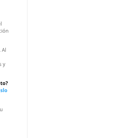
l
ción
 Al
s y
nto?
slo
su
o