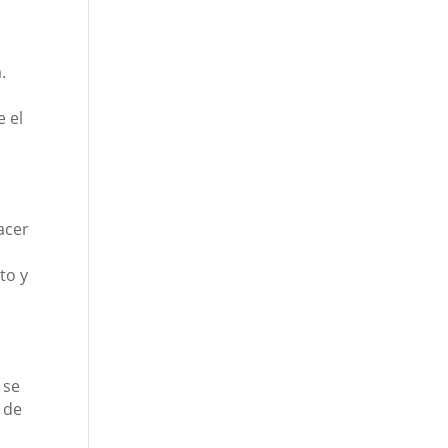
.
e el
acer
to y
 se
 de