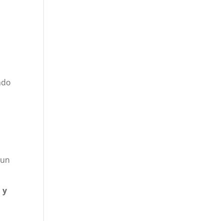
ndo
e
 un
 y