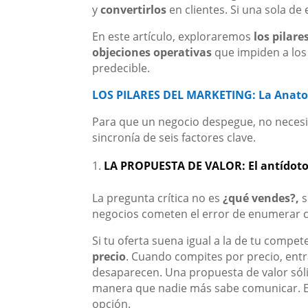
y
convertirlos
en clientes. Si una sola de 
En este artículo, exploraremos
los pilare
objeciones operativas
que impiden a los
predecible.
LOS PILARES DEL MARKETING: La Anato
Para que un negocio despegue, no necesit
sincronía de seis factores clave.
LA PROPUESTA DE VALOR: El antídoto 
La pregunta crítica no es
¿qué vendes?,
s
negocios cometen el error de enumerar ca
Si tu oferta suena igual a la de tu compet
precio
. Cuando compites por precio, ent
desaparecen. Una propuesta de valor sóli
manera que nadie más sabe comunicar. Es 
opción.