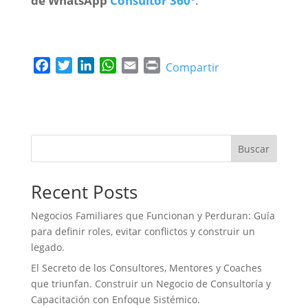
de WhatsApp
Consultor 360°
.
F
T
L
W
E
P
Compartir
a
w
i
h
m
r
c
i
n
a
a
i
e
t
k
t
i
n
b
t
e
s
l
t
o
e
d
A
Buscar
o
r
I
p
k
n
p
Recent Posts
Negocios Familiares que Funcionan y Perduran: Guía
para definir roles, evitar conflictos y construir un
legado.
El Secreto de los Consultores, Mentores y Coaches
que triunfan. Construir un Negocio de Consultoría y
Capacitación con Enfoque Sistémico.