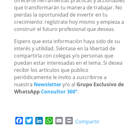
ofrecerte herramientas prácticas y accionables
que transformarán tu manera de trabajar. No
pierdas la oportunidad de invertir en tu
crecimiento: regístrate hoy mismo y empieza a
construir el futuro profesional que deseas.
Espero que esta información haya sido de su
interés y utilidad. Siéntase en la libertad de
compartirla con colegas y/o personas que
puedan estar interesadas en el tema. Si desea
recibir los artículos que publico
periódicamente le invito a suscribirse a
nuestra
Newsletter
y/o al
Grupo Exclusivo de
WhatsApp
Consultor 360°
.
F
T
L
W
E
P
Compartir
a
w
i
h
m
r
c
i
n
a
a
i