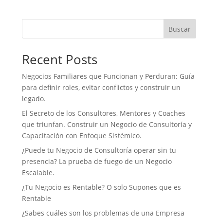
e
t
k
t
i
n
b
t
e
s
l
t
o
e
d
A
Buscar
o
r
I
p
k
n
p
Recent Posts
Negocios Familiares que Funcionan y Perduran: Guía
para definir roles, evitar conflictos y construir un
legado.
El Secreto de los Consultores, Mentores y Coaches
que triunfan. Construir un Negocio de Consultoría y
Capacitación con Enfoque Sistémico.
¿Puede tu Negocio de Consultoría operar sin tu
presencia? La prueba de fuego de un Negocio
Escalable.
¿Tu Negocio es Rentable? O solo Supones que es
Rentable
¿Sabes cuáles son los problemas de una Empresa