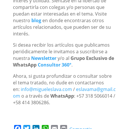
interés y utilidad. Siéntase en la libertad de
compartirla con colegas y/o personas que
puedan estar interesadas en el tema. Visite
nuestro
blog
en donde encontraras otros
artículos relacionados, que pueden ser de su
interés.
Si desea recibir los artículos que publicamos
periódicamente le invitamos a suscribirse a
nuestra
Newsletter
y/o al
Grupo Exclusivo de
WhatsApp
Consultor 360°
.
Ahora, si gusta profundizar o consultar sobre
el tema tratado, no dude en contactarnos
en:
info@migueleslava.com
/
eslavama@gmail.c
om
o a través de
WhatsApp
: +57 318 5066014 /
+58 414 3806286.
F
T
L
W
E
P