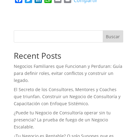
Compartir
a
w
i
h
m
r
c
i
n
a
a
i
e
t
k
t
i
n
b
t
e
s
l
t
o
e
d
A
Buscar
o
r
I
p
k
n
p
Recent Posts
Negocios Familiares que Funcionan y Perduran: Guía
para definir roles, evitar conflictos y construir un
legado.
El Secreto de los Consultores, Mentores y Coaches
que triunfan. Construir un Negocio de Consultoría y
Capacitación con Enfoque Sistémico.
¿Puede tu Negocio de Consultoría operar sin tu
presencia? La prueba de fuego de un Negocio
Escalable.
¿Tu Negocio es Rentable? O solo Supones que es