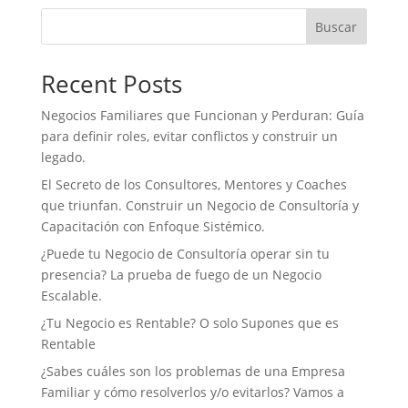
b
t
e
s
l
t
o
e
d
A
Buscar
o
r
I
p
k
n
p
Recent Posts
Negocios Familiares que Funcionan y Perduran: Guía
para definir roles, evitar conflictos y construir un
legado.
El Secreto de los Consultores, Mentores y Coaches
que triunfan. Construir un Negocio de Consultoría y
Capacitación con Enfoque Sistémico.
¿Puede tu Negocio de Consultoría operar sin tu
presencia? La prueba de fuego de un Negocio
Escalable.
¿Tu Negocio es Rentable? O solo Supones que es
Rentable
¿Sabes cuáles son los problemas de una Empresa
Familiar y cómo resolverlos y/o evitarlos? Vamos a