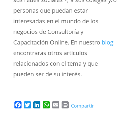
personas que puedan estar
interesadas en el mundo de los
negocios de Consultoría y
Capacitación Online. En nuestro
blog
encontraras otros artículos
relacionados con el tema y que
pueden ser de su interés.
F
T
L
W
E
P
Compartir
a
w
i
h
m
r
c
i
n
a
a
i
e
t
k
t
i
n