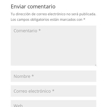
o
e
d
A
Enviar comentario
o
r
I
p
k
n
p
Tu dirección de correo electrónico no será publicada.
Los campos obligatorios están marcados con
*