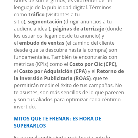
Antes de sumergirnos, es vital entender el
lenguaje de la publicidad digital. Términos
como
tráfico
(visitantes a tu
sitio),
segmentación
(dirigir anuncios a tu
audiencia ideal),
páginas de aterrizaje
(donde
los usuarios llegan desde tu anuncio) y
el
embudo de ventas
(el camino del cliente
desde que te descubre hasta la compra) son
fundamentales. También te encontrarás con
métricas (KPIs) como el
Costo por Clic (CPC)
,
el
Costo por Adquisición (CPA)
y el
Retorno de
la Inversión Publicitaria (ROAS)
, que te
permitirán medir el éxito de tus campañas. No
te asustes, son más sencillos de lo que parecen
y son tus aliados para optimizar cada céntimo
invertido.
MITOS QUE TE FRENAN: ES HORA DE
SUPERARLOS
Es normal sentir cierta resistencia ante lo