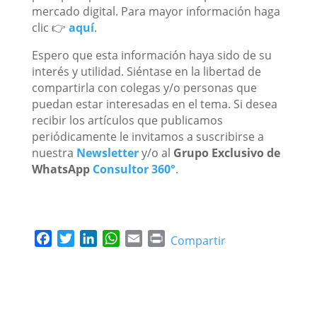
mercado digital. Para mayor información haga
clic 👉
aquí
.
Espero que esta información haya sido de su
interés y utilidad. Siéntase en la libertad de
compartirla con colegas y/o personas que
puedan estar interesadas en el tema. Si desea
recibir los artículos que publicamos
periódicamente le invitamos a suscribirse a
nuestra
Newsletter
y/o al
Grupo Exclusivo de
WhatsApp
Consultor 360°
.
F
T
L
W
E
P
Compartir
a
w
i
h
m
r
c
i
n
a
a
i
e
t
k
t
i
n
b
t
e
s
l
t