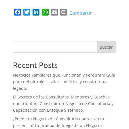
F
T
L
W
E
P
Compartir
a
w
i
h
m
r
c
i
n
a
a
i
e
t
k
t
i
n
b
t
e
s
l
t
o
e
d
A
Buscar
o
r
I
p
k
n
p
Recent Posts
Negocios Familiares que Funcionan y Perduran: Guía
para definir roles, evitar conflictos y construir un
legado.
El Secreto de los Consultores, Mentores y Coaches
que triunfan. Construir un Negocio de Consultoría y
Capacitación con Enfoque Sistémico.
¿Puede tu Negocio de Consultoría operar sin tu
presencia? La prueba de fuego de un Negocio